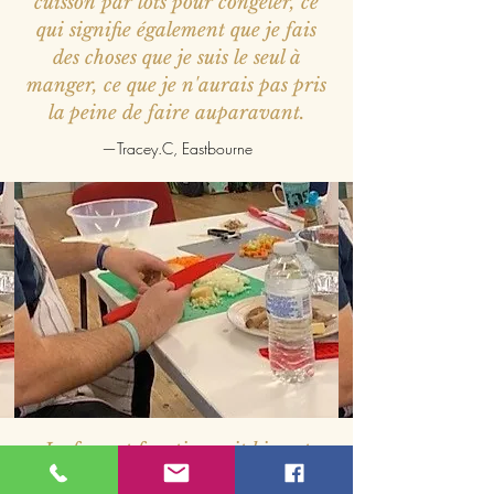
cuisson par lots pour congeler, ce
qui signifie également que je fais
des choses que je suis le seul à
manger, ce que je n'aurais pas pris
la peine de faire auparavant.
—Tracey.C, Eastbourne
Le format fonctionnait bien et
c'était formidable de pouvoir