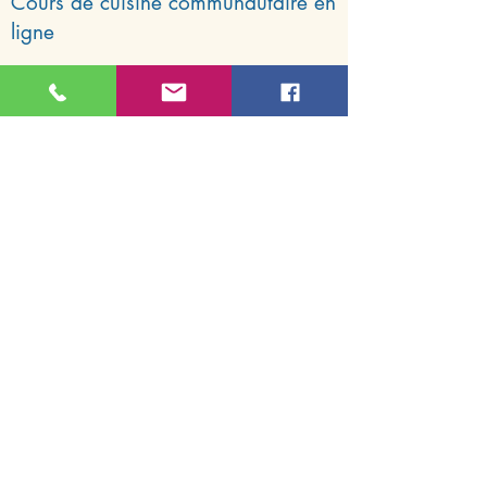
Cours de cuisine communautaire en
ligne
Apprenez à cuisiner des repas sains
à petit budget !
2 £ par session, y compris les
packs de démarrage
A partir du mardi 23 mars 10-12
Pour plus d'informations ou pour
réserver votre place,
Cliquez ici
pour
Nous contacter.
RVA
© 2017 d'Isabelle Endréo. Fièrement